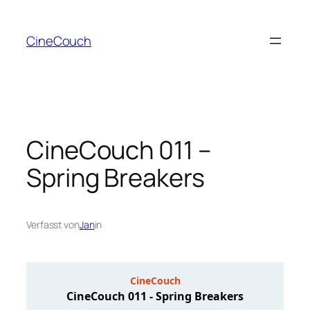
Zum
Inhalt
CineCouch
springen
CineCouch 011 –
Spring Breakers
Verfasst von
Jan
in