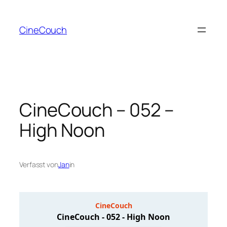
Zum
Inhalt
CineCouch
springen
CineCouch – 052 –
High Noon
Verfasst von
Jan
in