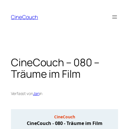
Zum
Inhalt
CineCouch
springen
CineCouch – 080 –
Träume im Film
Verfasst von
Jan
in