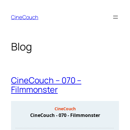
Zum
Inhalt
CineCouch
springen
Blog
CineCouch – 070 –
Filmmonster